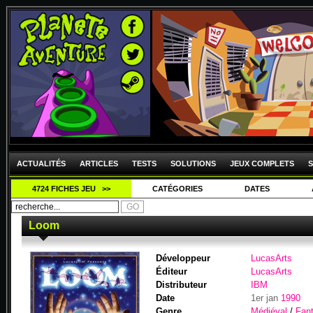
ACTUALITÉS
ARTICLES
TESTS
SOLUTIONS
JEUX COMPLETS
S
4724 FICHES JEU >>
CATÉGORIES
DATES
Loom
Développeur
LucasArts
Éditeur
LucasArts
Distributeur
IBM
Date
1er jan
1990
Genre
Médiéval
/
Fant