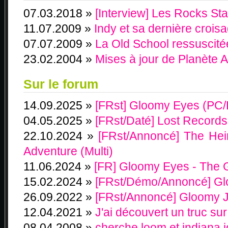
07.03.2018 »
[Interview] Les Rocks Sta
11.07.2009 »
Indy et sa dernière crois
07.07.2009 »
La Old School ressuscit
23.02.2004 »
Mises à jour de Planète 
Sur le forum
14.09.2025 »
[FRst] Gloomy Eyes (PC
04.05.2025 »
[FRst/Daté] Lost Record
22.10.2024 »
[FRst/Annoncé] The Heir
Adventure (Multi)
11.06.2024 »
[FR] Gloomy Eyes - The
15.02.2024 »
[FRst/Démo/Annoncé] Gl
26.09.2022 »
[FRst/Annoncé] Gloomy J
12.04.2021 »
J'ai découvert un truc sur
08.04.2008 »
cherche loom et indiana 