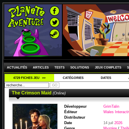
ACTUALITÉS
ARTICLES
TESTS
SOLUTIONS
JEUX COMPLETS
S
4729 FICHES JEU >>
CATÉGORIES
DATES
The Crimson Maid
(Online)
Développeur
GrimTalin
Éditeur
Wales Interact
Distributeur
Date
14 juil
2026
Genre
Mystère
/
Thrill