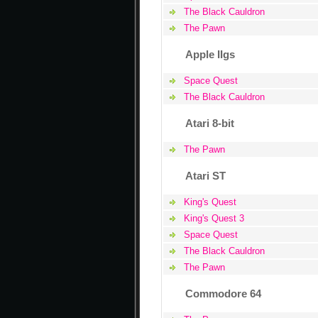
The Black Cauldron
The Pawn
Apple IIgs
Space Quest
The Black Cauldron
Atari 8-bit
The Pawn
Atari ST
King's Quest
King's Quest 3
Space Quest
The Black Cauldron
The Pawn
Commodore 64