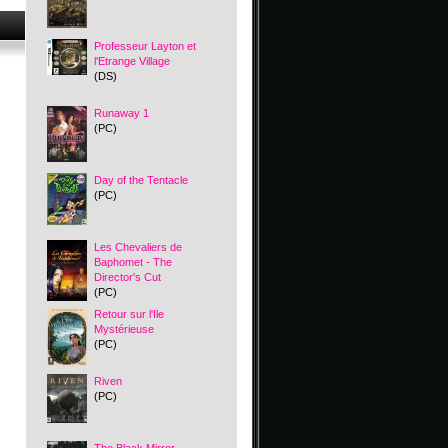
Professeur Layton et
l'Etrange Village
(DS)
Runaway 1
(PC)
Day of the Tentacle
(PC)
Les Chevaliers de
Baphomet - The
Director's Cut
(PC)
Retour sur l'Ile
Mystérieuse
(PC)
Riven
(PC)