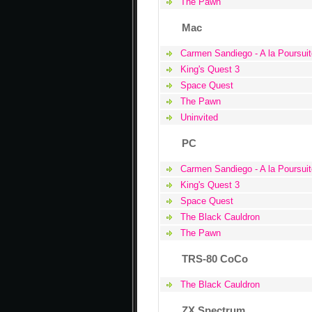
The Pawn
Mac
Carmen Sandiego - A la Poursui
King's Quest 3
Space Quest
The Pawn
Uninvited
PC
Carmen Sandiego - A la Poursui
King's Quest 3
Space Quest
The Black Cauldron
The Pawn
TRS-80 CoCo
The Black Cauldron
ZX Spectrum