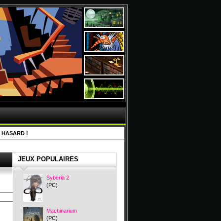
 HASARD !
JEUX POPULAIRES
Syberia 2
(PC)
Machinarium
(PC)