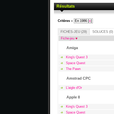
Résultats
Critères
»
En 1986 [
x
]
FICHES-JEU
(29)
SOLUCES
(0)
Fiche-jeu
Amiga
King's Quest 3
Space Quest
The Pawn
Amstrad CPC
L'aigle d'Or
Apple II
King's Quest 3
Space Quest