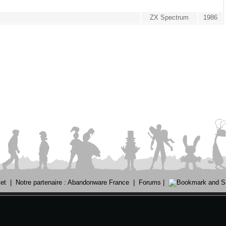
ZX Spectrum
1986
et
|
Notre partenaire : Abandonware France
|
Forums
|