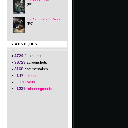
The Black Mirror
(PC)
The Secrets of Da Vinci
(PC)
STATISTIQUES
4724
•
fiches jeu
36723
•
screenshots
3168
•
commentaires
147
•
soluces
130
•
tests
1229
•
téléchargments