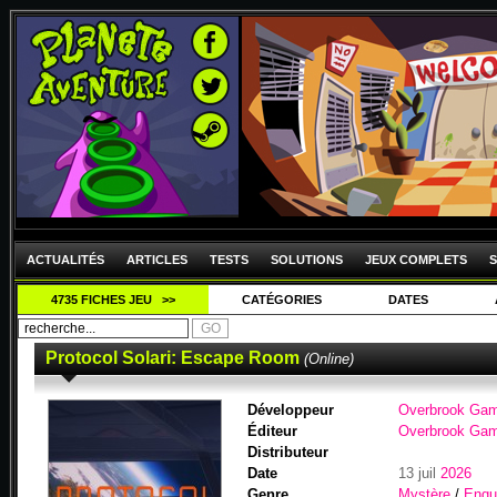
ACTUALITÉS
ARTICLES
TESTS
SOLUTIONS
JEUX COMPLETS
S
4735 FICHES JEU >>
CATÉGORIES
DATES
Protocol Solari: Escape Room
(Online)
Développeur
Overbrook Ga
Éditeur
Overbrook Ga
Distributeur
Date
13 juil
2026
Genre
Mystère
/
Enqu