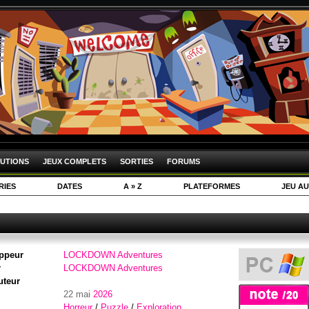
UTIONS
JEUX COMPLETS
SORTIES
FORUMS
RIES
DATES
A » Z
PLATEFORMES
JEU AU
ppeur
LOCKDOWN Adventures
r
LOCKDOWN Adventures
uteur
22 mai
2026
Horreur
/
Puzzle
/
Exploration