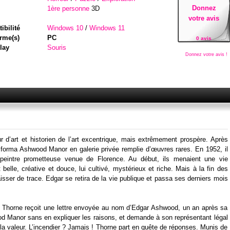
Donnez
1ère personne
3D
votre avis
ibilité
Windows 10
/
Windows 11
rme(s)
PC
0 avis
lay
Souris
Donnez votre avis !
r d’art et historien de l’art excentrique, mais extrêmement prospère. Après
nsforma Ashwood Manor en galerie privée remplie d’œuvres rares. En 1952, il
peintre prometteuse venue de Florence. Au début, ils menaient une vie
t belle, créative et douce, lui cultivé, mystérieux et riche. Mais à la fin des
isser de trace. Edgar se retira de la vie publique et passa ses derniers mois
 Thorne reçoit une lettre envoyée au nom d’Edgar Ashwood, un an après sa
ood Manor sans en expliquer les raisons, et demande à son représentant légal
e la valeur. L’incendier ? Jamais ! Thorne part en quête de réponses. Munis de