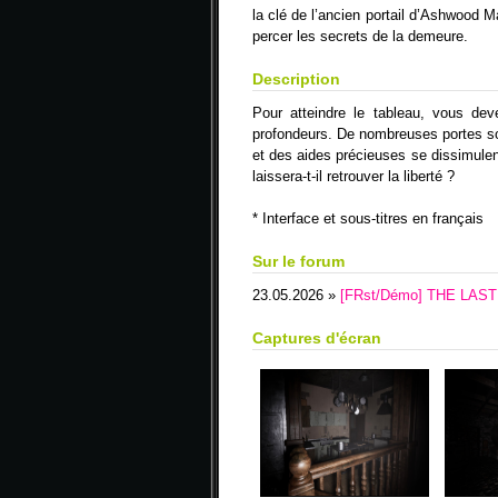
la clé de l’ancien portail d’Ashwood 
percer les secrets de la demeure.
Description
Pour atteindre le tableau, vous d
profondeurs. De nombreuses portes sont
et des aides précieuses se dissimule
laissera-t-il retrouver la liberté ?
* Interface et sous-titres en français
Sur le forum
23.05.2026 »
[FRst/Démo] THE LAST
Captures d'écran