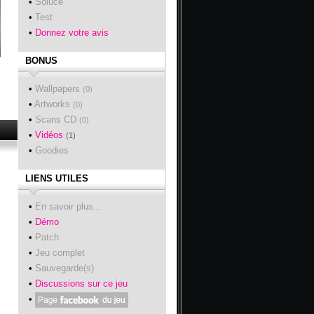
•
Soluce
•
Test
•
Donnez votre avis
BONUS
•
Wallpapers
(0)
•
Artworks
(0)
•
Scans CD
(0)
•
Vidéos
(1)
•
Goodies
LIENS UTILES
•
En savoir plus...
•
Démo
•
Patch
•
Jeu complet
•
Sauvegarde(s)
•
Discussions sur ce jeu
•