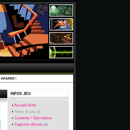
 HASARD !
INFOS JEU
•
Accueil fiche
•
News du jeu
(0)
•
Contexte / Description
•
Captures d'écran
(8)