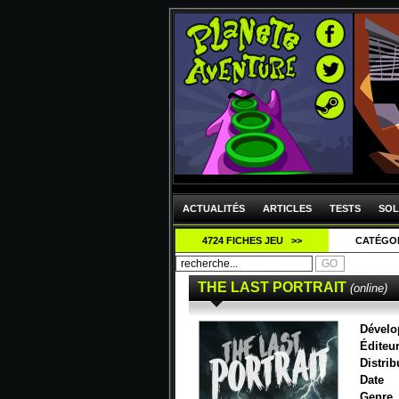
ACTUALITÉS
ARTICLES
TESTS
SOL
4724 FICHES JEU >>
CATÉGO
THE LAST PORTRAIT
(online)
Dévelo
Éditeu
Distrib
Date
Genre