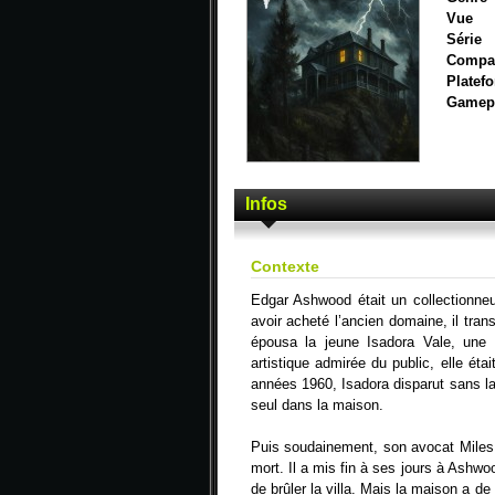
Vue
Série
Compat
Platefo
Gamep
Infos
Contexte
Edgar Ashwood était un collectionneu
avoir acheté l’ancien domaine, il tra
épousa la jeune Isadora Vale, une 
artistique admirée du public, elle étai
années 1960, Isadora disparut sans la
seul dans la maison.
Puis soudainement, son avocat Miles
mort. Il a mis fin à ses jours à Ashw
de brûler la villa. Mais la maison a d