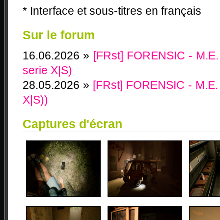
* Interface et sous-titres en français
Sur le forum
16.06.2026 »
[FRst] FORENSIC - M.E.
serie X|S)
28.05.2026 »
[FRst] FORENSIC - M.E.
X|S))
Captures d'écran