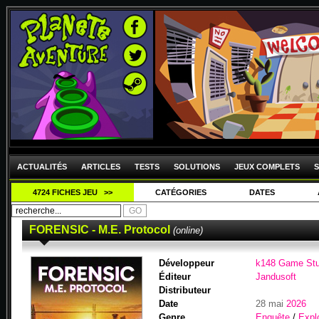
ACTUALITÉS
ARTICLES
TESTS
SOLUTIONS
JEUX COMPLETS
S
4724 FICHES JEU >>
CATÉGORIES
DATES
FORENSIC - M.E. Protocol
(online)
Développeur
k148 Game Stu
Éditeur
Jandusoft
Distributeur
Date
28 mai
2026
Genre
Enquête
/
Expl