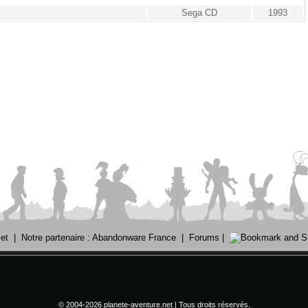
Sega CD
1993
et
|
Notre partenaire : Abandonware France
|
Forums
|
© 2004-2026 planete-aventure.net | Tous droits réservés.