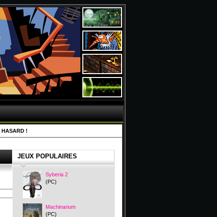
 HASARD !
JEUX POPULAIRES
Syberia 2
(PC)
Machinarium
(PC)