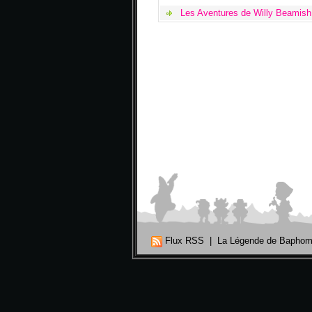
Les Aventures de Willy Beamish
Flux RSS
|
La Légende de Baphom