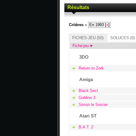
Résultats
Critères
»
En 1993 [
x
]
FICHES-JEU
(50)
SOLUCES
(0)
Fiche-jeu
3DO
Return to Zork
Amiga
Black Sect
Goblins 3
Simon le Sorcier
Atari ST
B.A.T. 2