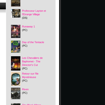
Professeur Layton et
l'Etrange Village
(DS)
Runaway 1
(PC)
Day of the Tentacle
(PC)
Les Chevaliers de
Baphomet - The
Director's Cut
(PC)
Retour sur l'Ile
Mystérieuse
(PC)
Riven
(PC)