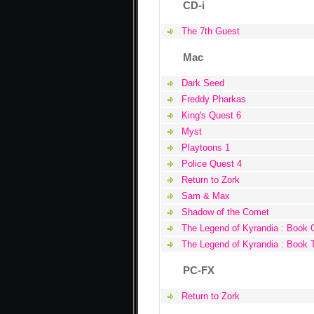
CD-i
The 7th Guest
Mac
Dark Seed
Freddy Pharkas
King's Quest 6
Myst
Playtoons 1
Police Quest 4
Return to Zork
Sam & Max
Shadow of the Comet
The Legend of Kyrandia : Book 
The Legend of Kyrandia : Book 
PC-FX
Return to Zork