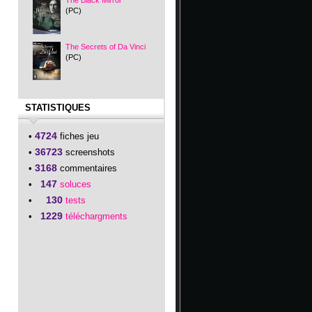
The Black Mirror
(PC)
The Secrets of Da Vinci
(PC)
STATISTIQUES
4724
•
fiches jeu
36723
•
screenshots
3168
•
commentaires
147
•
soluces
130
•
tests
1229
•
téléchargments