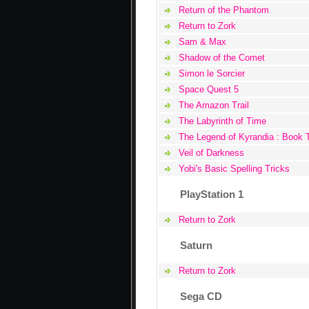
Return of the Phantom
Return to Zork
Sam & Max
Shadow of the Comet
Simon le Sorcier
Space Quest 5
The Amazon Trail
The Labyrinth of Time
The Legend of Kyrandia : Book 
Veil of Darkness
Yobi's Basic Spelling Tricks
PlayStation 1
Return to Zork
Saturn
Return to Zork
Sega CD