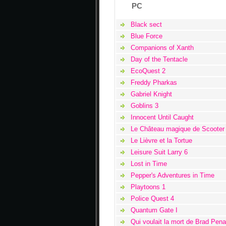
PC
Black sect
Blue Force
Companions of Xanth
Day of the Tentacle
EcoQuest 2
Freddy Pharkas
Gabriel Knight
Goblins 3
Innocent Until Caught
Le Château magique de Scooter
Le Lièvre et la Tortue
Leisure Suit Larry 6
Lost in Time
Pepper's Adventures in Time
Playtoons 1
Police Quest 4
Quantum Gate I
Qui voulait la mort de Brad Pen