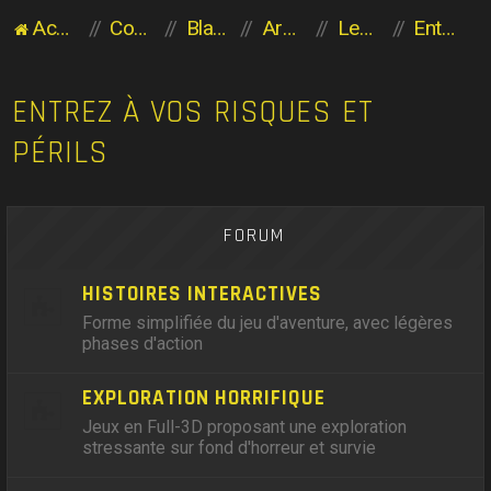
Accueil du forum
Communauté des Planaviens
Blabla entre Planaviens
Archives
Les héritiers de l'Aventure
Entrez à vos risques et périls
ENTREZ À VOS RISQUES ET
PÉRILS
FORUM
HISTOIRES INTERACTIVES
Forme simplifiée du jeu d'aventure, avec légères
phases d'action
EXPLORATION HORRIFIQUE
Jeux en Full-3D proposant une exploration
stressante sur fond d'horreur et survie