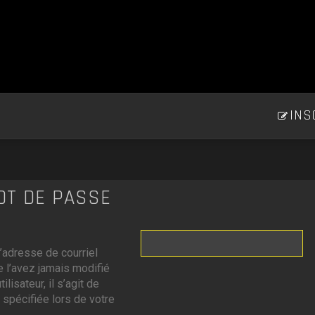
INS
MOT DE PASSE
’adresse de courriel
 l’avez jamais modifié
lisateur, il s’agit de
 spécifiée lors de votre