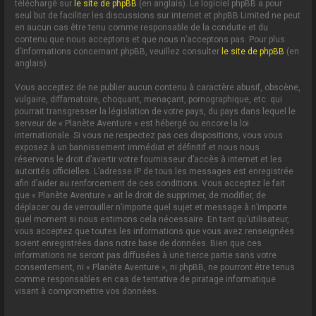
téléchargé sur
le site de phpBB
(en anglais). Le logiciel phpBB a pour
seul but de faciliter les discussions sur internet et phpBB Limited ne peut
en aucun cas être tenu comme responsable de la conduite et du
contenu que nous acceptons et que nous n’acceptons pas. Pour plus
d’informations concernant phpBB, veuillez consulter
le site de phpBB
(en
anglais).
Vous acceptez de ne publier aucun contenu à caractère abusif, obscène,
vulgaire, diffamatoire, choquant, menaçant, pornographique, etc. qui
pourrait transgresser la législation de votre pays, du pays dans lequel le
serveur de « Planète Aventure » est hébergé ou encore la loi
internationale. Si vous ne respectez pas ces dispositions, vous vous
exposez à un bannissement immédiat et définitif et nous nous
réservons le droit d’avertir votre fournisseur d’accès à internet et les
autorités officielles. L’adresse IP de tous les messages est enregistrée
afin d’aider au renforcement de ces conditions. Vous acceptez le fait
que « Planète Aventure » ait le droit de supprimer, de modifier, de
déplacer ou de verrouiller n’importe quel sujet et message à n’importe
quel moment si nous estimons cela nécessaire. En tant qu’utilisateur,
vous acceptez que toutes les informations que vous avez renseignées
soient enregistrées dans notre base de données. Bien que ces
informations ne seront pas diffusées à une tierce partie sans votre
consentement, ni « Planète Aventure », ni phpBB, ne pourront être tenus
comme responsables en cas de tentative de piratage informatique
visant à compromettre vos données.