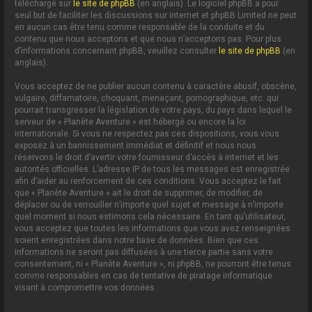
téléchargé sur
le site de phpBB
(en anglais). Le logiciel phpBB a pour
seul but de faciliter les discussions sur internet et phpBB Limited ne peut
en aucun cas être tenu comme responsable de la conduite et du
contenu que nous acceptons et que nous n’acceptons pas. Pour plus
d’informations concernant phpBB, veuillez consulter
le site de phpBB
(en
anglais).
Vous acceptez de ne publier aucun contenu à caractère abusif, obscène,
vulgaire, diffamatoire, choquant, menaçant, pornographique, etc. qui
pourrait transgresser la législation de votre pays, du pays dans lequel le
serveur de « Planète Aventure » est hébergé ou encore la loi
internationale. Si vous ne respectez pas ces dispositions, vous vous
exposez à un bannissement immédiat et définitif et nous nous
réservons le droit d’avertir votre fournisseur d’accès à internet et les
autorités officielles. L’adresse IP de tous les messages est enregistrée
afin d’aider au renforcement de ces conditions. Vous acceptez le fait
que « Planète Aventure » ait le droit de supprimer, de modifier, de
déplacer ou de verrouiller n’importe quel sujet et message à n’importe
quel moment si nous estimons cela nécessaire. En tant qu’utilisateur,
vous acceptez que toutes les informations que vous avez renseignées
soient enregistrées dans notre base de données. Bien que ces
informations ne seront pas diffusées à une tierce partie sans votre
consentement, ni « Planète Aventure », ni phpBB, ne pourront être tenus
comme responsables en cas de tentative de piratage informatique
visant à compromettre vos données.