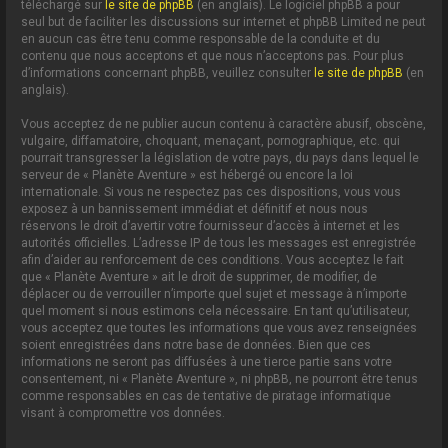
téléchargé sur
le site de phpBB
(en anglais). Le logiciel phpBB a pour
seul but de faciliter les discussions sur internet et phpBB Limited ne peut
en aucun cas être tenu comme responsable de la conduite et du
contenu que nous acceptons et que nous n’acceptons pas. Pour plus
d’informations concernant phpBB, veuillez consulter
le site de phpBB
(en
anglais).
Vous acceptez de ne publier aucun contenu à caractère abusif, obscène,
vulgaire, diffamatoire, choquant, menaçant, pornographique, etc. qui
pourrait transgresser la législation de votre pays, du pays dans lequel le
serveur de « Planète Aventure » est hébergé ou encore la loi
internationale. Si vous ne respectez pas ces dispositions, vous vous
exposez à un bannissement immédiat et définitif et nous nous
réservons le droit d’avertir votre fournisseur d’accès à internet et les
autorités officielles. L’adresse IP de tous les messages est enregistrée
afin d’aider au renforcement de ces conditions. Vous acceptez le fait
que « Planète Aventure » ait le droit de supprimer, de modifier, de
déplacer ou de verrouiller n’importe quel sujet et message à n’importe
quel moment si nous estimons cela nécessaire. En tant qu’utilisateur,
vous acceptez que toutes les informations que vous avez renseignées
soient enregistrées dans notre base de données. Bien que ces
informations ne seront pas diffusées à une tierce partie sans votre
consentement, ni « Planète Aventure », ni phpBB, ne pourront être tenus
comme responsables en cas de tentative de piratage informatique
visant à compromettre vos données.