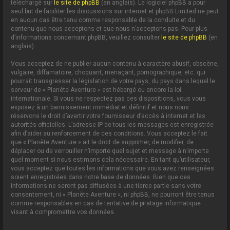
téléchargé sur
le site de phpBB
(en anglais). Le logiciel phpBB a pour
seul but de faciliter les discussions sur internet et phpBB Limited ne peut
en aucun cas être tenu comme responsable de la conduite et du
contenu que nous acceptons et que nous n’acceptons pas. Pour plus
d’informations concernant phpBB, veuillez consulter
le site de phpBB
(en
anglais).
Vous acceptez de ne publier aucun contenu à caractère abusif, obscène,
vulgaire, diffamatoire, choquant, menaçant, pornographique, etc. qui
pourrait transgresser la législation de votre pays, du pays dans lequel le
serveur de « Planète Aventure » est hébergé ou encore la loi
internationale. Si vous ne respectez pas ces dispositions, vous vous
exposez à un bannissement immédiat et définitif et nous nous
réservons le droit d’avertir votre fournisseur d’accès à internet et les
autorités officielles. L’adresse IP de tous les messages est enregistrée
afin d’aider au renforcement de ces conditions. Vous acceptez le fait
que « Planète Aventure » ait le droit de supprimer, de modifier, de
déplacer ou de verrouiller n’importe quel sujet et message à n’importe
quel moment si nous estimons cela nécessaire. En tant qu’utilisateur,
vous acceptez que toutes les informations que vous avez renseignées
soient enregistrées dans notre base de données. Bien que ces
informations ne seront pas diffusées à une tierce partie sans votre
consentement, ni « Planète Aventure », ni phpBB, ne pourront être tenus
comme responsables en cas de tentative de piratage informatique
visant à compromettre vos données.