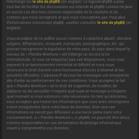
téléchargé sur
le site de phpBB
(en anglais). Le logiciel phpBB a pour
seul but de faciliter les discussions sur internet et phpBB Limited ne peut
en aucun cas être tenu comme responsable de la conduite et du
contenu que nous acceptons et que nous n’acceptons pas. Pour plus
d’informations concernant phpBB, veuillez consulter
le site de phpBB
(en
anglais).
Vous acceptez de ne publier aucun contenu à caractère abusif, obscène,
vulgaire, diffamatoire, choquant, menaçant, pornographique, etc. qui
pourrait transgresser la législation de votre pays, du pays dans lequel le
serveur de « Planète Aventure » est hébergé ou encore la loi
internationale. Si vous ne respectez pas ces dispositions, vous vous
exposez à un bannissement immédiat et définitif et nous nous
réservons le droit d’avertir votre fournisseur d’accès à internet et les
autorités officielles. L’adresse IP de tous les messages est enregistrée
afin d’aider au renforcement de ces conditions. Vous acceptez le fait
que « Planète Aventure » ait le droit de supprimer, de modifier, de
déplacer ou de verrouiller n’importe quel sujet et message à n’importe
quel moment si nous estimons cela nécessaire. En tant qu’utilisateur,
vous acceptez que toutes les informations que vous avez renseignées
soient enregistrées dans notre base de données. Bien que ces
informations ne seront pas diffusées à une tierce partie sans votre
consentement, ni « Planète Aventure », ni phpBB, ne pourront être tenus
comme responsables en cas de tentative de piratage informatique
visant à compromettre vos données.