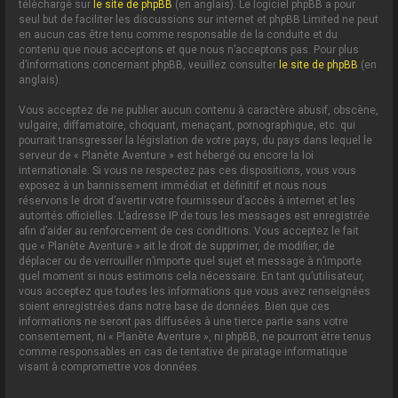
téléchargé sur
le site de phpBB
(en anglais). Le logiciel phpBB a pour
seul but de faciliter les discussions sur internet et phpBB Limited ne peut
en aucun cas être tenu comme responsable de la conduite et du
contenu que nous acceptons et que nous n’acceptons pas. Pour plus
d’informations concernant phpBB, veuillez consulter
le site de phpBB
(en
anglais).
Vous acceptez de ne publier aucun contenu à caractère abusif, obscène,
vulgaire, diffamatoire, choquant, menaçant, pornographique, etc. qui
pourrait transgresser la législation de votre pays, du pays dans lequel le
serveur de « Planète Aventure » est hébergé ou encore la loi
internationale. Si vous ne respectez pas ces dispositions, vous vous
exposez à un bannissement immédiat et définitif et nous nous
réservons le droit d’avertir votre fournisseur d’accès à internet et les
autorités officielles. L’adresse IP de tous les messages est enregistrée
afin d’aider au renforcement de ces conditions. Vous acceptez le fait
que « Planète Aventure » ait le droit de supprimer, de modifier, de
déplacer ou de verrouiller n’importe quel sujet et message à n’importe
quel moment si nous estimons cela nécessaire. En tant qu’utilisateur,
vous acceptez que toutes les informations que vous avez renseignées
soient enregistrées dans notre base de données. Bien que ces
informations ne seront pas diffusées à une tierce partie sans votre
consentement, ni « Planète Aventure », ni phpBB, ne pourront être tenus
comme responsables en cas de tentative de piratage informatique
visant à compromettre vos données.