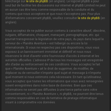
téléchargé sur
le site de phpBB
(en anglais). Le logiciel phpBB a pour
seul but de faciliter les discussions sur internet et phpBB Limited ne peut
en aucun cas être tenu comme responsable de la conduite et du
contenu que nous acceptons et que nous n’acceptons pas. Pour plus
d’informations concernant phpBB, veuillez consulter
le site de phpBB
(en
anglais).
Vous acceptez de ne publier aucun contenu à caractère abusif, obscène,
vulgaire, diffamatoire, choquant, menaçant, pornographique, etc. qui
pourrait transgresser la législation de votre pays, du pays dans lequel le
serveur de « Planète Aventure » est hébergé ou encore la loi
internationale. Si vous ne respectez pas ces dispositions, vous vous
exposez à un bannissement immédiat et définitif et nous nous
réservons le droit d’avertir votre fournisseur d’accès à internet et les
autorités officielles. L’adresse IP de tous les messages est enregistrée
afin d’aider au renforcement de ces conditions. Vous acceptez le fait
que « Planète Aventure » ait le droit de supprimer, de modifier, de
déplacer ou de verrouiller n’importe quel sujet et message à n’importe
quel moment si nous estimons cela nécessaire. En tant qu’utilisateur,
vous acceptez que toutes les informations que vous avez renseignées
soient enregistrées dans notre base de données. Bien que ces
informations ne seront pas diffusées à une tierce partie sans votre
consentement, ni « Planète Aventure », ni phpBB, ne pourront être tenus
comme responsables en cas de tentative de piratage informatique
visant à compromettre vos données.