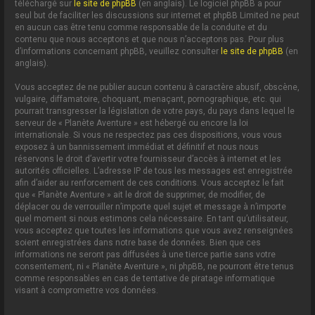
téléchargé sur
le site de phpBB
(en anglais). Le logiciel phpBB a pour
seul but de faciliter les discussions sur internet et phpBB Limited ne peut
en aucun cas être tenu comme responsable de la conduite et du
contenu que nous acceptons et que nous n’acceptons pas. Pour plus
d’informations concernant phpBB, veuillez consulter
le site de phpBB
(en
anglais).
Vous acceptez de ne publier aucun contenu à caractère abusif, obscène,
vulgaire, diffamatoire, choquant, menaçant, pornographique, etc. qui
pourrait transgresser la législation de votre pays, du pays dans lequel le
serveur de « Planète Aventure » est hébergé ou encore la loi
internationale. Si vous ne respectez pas ces dispositions, vous vous
exposez à un bannissement immédiat et définitif et nous nous
réservons le droit d’avertir votre fournisseur d’accès à internet et les
autorités officielles. L’adresse IP de tous les messages est enregistrée
afin d’aider au renforcement de ces conditions. Vous acceptez le fait
que « Planète Aventure » ait le droit de supprimer, de modifier, de
déplacer ou de verrouiller n’importe quel sujet et message à n’importe
quel moment si nous estimons cela nécessaire. En tant qu’utilisateur,
vous acceptez que toutes les informations que vous avez renseignées
soient enregistrées dans notre base de données. Bien que ces
informations ne seront pas diffusées à une tierce partie sans votre
consentement, ni « Planète Aventure », ni phpBB, ne pourront être tenus
comme responsables en cas de tentative de piratage informatique
visant à compromettre vos données.