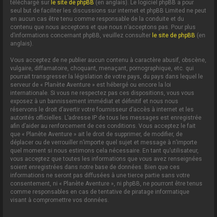
téléchargé sur
le site de phpBB
(en anglais). Le logiciel phpBB a pour
seul but de faciliter les discussions sur internet et phpBB Limited ne peut
en aucun cas être tenu comme responsable de la conduite et du
contenu que nous acceptons et que nous n’acceptons pas. Pour plus
d’informations concernant phpBB, veuillez consulter
le site de phpBB
(en
anglais).
Vous acceptez de ne publier aucun contenu à caractère abusif, obscène,
vulgaire, diffamatoire, choquant, menaçant, pornographique, etc. qui
pourrait transgresser la législation de votre pays, du pays dans lequel le
serveur de « Planète Aventure » est hébergé ou encore la loi
internationale. Si vous ne respectez pas ces dispositions, vous vous
exposez à un bannissement immédiat et définitif et nous nous
réservons le droit d’avertir votre fournisseur d’accès à internet et les
autorités officielles. L’adresse IP de tous les messages est enregistrée
afin d’aider au renforcement de ces conditions. Vous acceptez le fait
que « Planète Aventure » ait le droit de supprimer, de modifier, de
déplacer ou de verrouiller n’importe quel sujet et message à n’importe
quel moment si nous estimons cela nécessaire. En tant qu’utilisateur,
vous acceptez que toutes les informations que vous avez renseignées
soient enregistrées dans notre base de données. Bien que ces
informations ne seront pas diffusées à une tierce partie sans votre
consentement, ni « Planète Aventure », ni phpBB, ne pourront être tenus
comme responsables en cas de tentative de piratage informatique
visant à compromettre vos données.