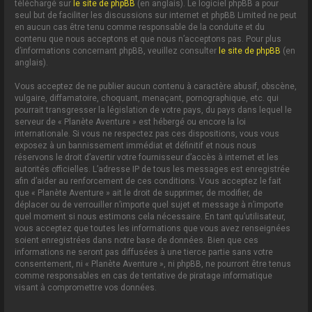
téléchargé sur
le site de phpBB
(en anglais). Le logiciel phpBB a pour
seul but de faciliter les discussions sur internet et phpBB Limited ne peut
en aucun cas être tenu comme responsable de la conduite et du
contenu que nous acceptons et que nous n’acceptons pas. Pour plus
d’informations concernant phpBB, veuillez consulter
le site de phpBB
(en
anglais).
Vous acceptez de ne publier aucun contenu à caractère abusif, obscène,
vulgaire, diffamatoire, choquant, menaçant, pornographique, etc. qui
pourrait transgresser la législation de votre pays, du pays dans lequel le
serveur de « Planète Aventure » est hébergé ou encore la loi
internationale. Si vous ne respectez pas ces dispositions, vous vous
exposez à un bannissement immédiat et définitif et nous nous
réservons le droit d’avertir votre fournisseur d’accès à internet et les
autorités officielles. L’adresse IP de tous les messages est enregistrée
afin d’aider au renforcement de ces conditions. Vous acceptez le fait
que « Planète Aventure » ait le droit de supprimer, de modifier, de
déplacer ou de verrouiller n’importe quel sujet et message à n’importe
quel moment si nous estimons cela nécessaire. En tant qu’utilisateur,
vous acceptez que toutes les informations que vous avez renseignées
soient enregistrées dans notre base de données. Bien que ces
informations ne seront pas diffusées à une tierce partie sans votre
consentement, ni « Planète Aventure », ni phpBB, ne pourront être tenus
comme responsables en cas de tentative de piratage informatique
visant à compromettre vos données.