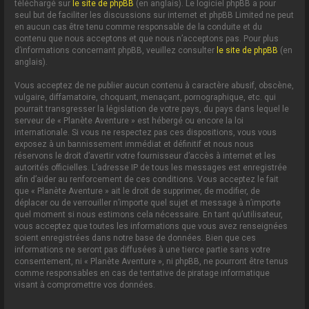
téléchargé sur
le site de phpBB
(en anglais). Le logiciel phpBB a pour
seul but de faciliter les discussions sur internet et phpBB Limited ne peut
en aucun cas être tenu comme responsable de la conduite et du
contenu que nous acceptons et que nous n’acceptons pas. Pour plus
d’informations concernant phpBB, veuillez consulter
le site de phpBB
(en
anglais).
Vous acceptez de ne publier aucun contenu à caractère abusif, obscène,
vulgaire, diffamatoire, choquant, menaçant, pornographique, etc. qui
pourrait transgresser la législation de votre pays, du pays dans lequel le
serveur de « Planète Aventure » est hébergé ou encore la loi
internationale. Si vous ne respectez pas ces dispositions, vous vous
exposez à un bannissement immédiat et définitif et nous nous
réservons le droit d’avertir votre fournisseur d’accès à internet et les
autorités officielles. L’adresse IP de tous les messages est enregistrée
afin d’aider au renforcement de ces conditions. Vous acceptez le fait
que « Planète Aventure » ait le droit de supprimer, de modifier, de
déplacer ou de verrouiller n’importe quel sujet et message à n’importe
quel moment si nous estimons cela nécessaire. En tant qu’utilisateur,
vous acceptez que toutes les informations que vous avez renseignées
soient enregistrées dans notre base de données. Bien que ces
informations ne seront pas diffusées à une tierce partie sans votre
consentement, ni « Planète Aventure », ni phpBB, ne pourront être tenus
comme responsables en cas de tentative de piratage informatique
visant à compromettre vos données.