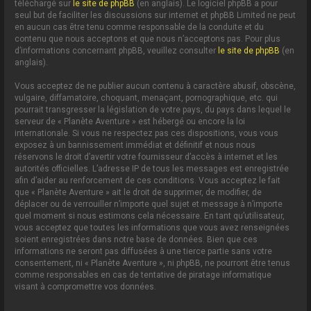
téléchargé sur
le site de phpBB
(en anglais). Le logiciel phpBB a pour
seul but de faciliter les discussions sur internet et phpBB Limited ne peut
en aucun cas être tenu comme responsable de la conduite et du
contenu que nous acceptons et que nous n’acceptons pas. Pour plus
d’informations concernant phpBB, veuillez consulter
le site de phpBB
(en
anglais).
Vous acceptez de ne publier aucun contenu à caractère abusif, obscène,
vulgaire, diffamatoire, choquant, menaçant, pornographique, etc. qui
pourrait transgresser la législation de votre pays, du pays dans lequel le
serveur de « Planète Aventure » est hébergé ou encore la loi
internationale. Si vous ne respectez pas ces dispositions, vous vous
exposez à un bannissement immédiat et définitif et nous nous
réservons le droit d’avertir votre fournisseur d’accès à internet et les
autorités officielles. L’adresse IP de tous les messages est enregistrée
afin d’aider au renforcement de ces conditions. Vous acceptez le fait
que « Planète Aventure » ait le droit de supprimer, de modifier, de
déplacer ou de verrouiller n’importe quel sujet et message à n’importe
quel moment si nous estimons cela nécessaire. En tant qu’utilisateur,
vous acceptez que toutes les informations que vous avez renseignées
soient enregistrées dans notre base de données. Bien que ces
informations ne seront pas diffusées à une tierce partie sans votre
consentement, ni « Planète Aventure », ni phpBB, ne pourront être tenus
comme responsables en cas de tentative de piratage informatique
visant à compromettre vos données.