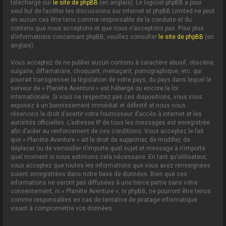
téléchargé sur
le site de phpBB
(en anglais). Le logiciel phpBB a pour
seul but de faciliter les discussions sur internet et phpBB Limited ne peut
en aucun cas être tenu comme responsable de la conduite et du
contenu que nous acceptons et que nous n’acceptons pas. Pour plus
d’informations concernant phpBB, veuillez consulter
le site de phpBB
(en
anglais).
Vous acceptez de ne publier aucun contenu à caractère abusif, obscène,
vulgaire, diffamatoire, choquant, menaçant, pornographique, etc. qui
pourrait transgresser la législation de votre pays, du pays dans lequel le
serveur de « Planète Aventure » est hébergé ou encore la loi
internationale. Si vous ne respectez pas ces dispositions, vous vous
exposez à un bannissement immédiat et définitif et nous nous
réservons le droit d’avertir votre fournisseur d’accès à internet et les
autorités officielles. L’adresse IP de tous les messages est enregistrée
afin d’aider au renforcement de ces conditions. Vous acceptez le fait
que « Planète Aventure » ait le droit de supprimer, de modifier, de
déplacer ou de verrouiller n’importe quel sujet et message à n’importe
quel moment si nous estimons cela nécessaire. En tant qu’utilisateur,
vous acceptez que toutes les informations que vous avez renseignées
soient enregistrées dans notre base de données. Bien que ces
informations ne seront pas diffusées à une tierce partie sans votre
consentement, ni « Planète Aventure », ni phpBB, ne pourront être tenus
comme responsables en cas de tentative de piratage informatique
visant à compromettre vos données.