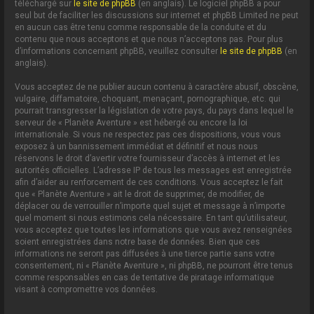
téléchargé sur
le site de phpBB
(en anglais). Le logiciel phpBB a pour
seul but de faciliter les discussions sur internet et phpBB Limited ne peut
en aucun cas être tenu comme responsable de la conduite et du
contenu que nous acceptons et que nous n’acceptons pas. Pour plus
d’informations concernant phpBB, veuillez consulter
le site de phpBB
(en
anglais).
Vous acceptez de ne publier aucun contenu à caractère abusif, obscène,
vulgaire, diffamatoire, choquant, menaçant, pornographique, etc. qui
pourrait transgresser la législation de votre pays, du pays dans lequel le
serveur de « Planète Aventure » est hébergé ou encore la loi
internationale. Si vous ne respectez pas ces dispositions, vous vous
exposez à un bannissement immédiat et définitif et nous nous
réservons le droit d’avertir votre fournisseur d’accès à internet et les
autorités officielles. L’adresse IP de tous les messages est enregistrée
afin d’aider au renforcement de ces conditions. Vous acceptez le fait
que « Planète Aventure » ait le droit de supprimer, de modifier, de
déplacer ou de verrouiller n’importe quel sujet et message à n’importe
quel moment si nous estimons cela nécessaire. En tant qu’utilisateur,
vous acceptez que toutes les informations que vous avez renseignées
soient enregistrées dans notre base de données. Bien que ces
informations ne seront pas diffusées à une tierce partie sans votre
consentement, ni « Planète Aventure », ni phpBB, ne pourront être tenus
comme responsables en cas de tentative de piratage informatique
visant à compromettre vos données.