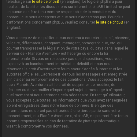
téléchargé sur
le site de phpBB
(en anglais). Le logiciel phpBB a pour
seul but de faciliter les discussions sur internet et phpBB Limited ne peut
en aucun cas être tenu comme responsable de la conduite et du
contenu que nous acceptons et que nous n’acceptons pas. Pour plus
d’informations concernant phpBB, veuillez consulter
le site de phpBB
(en
anglais).
Vous acceptez de ne publier aucun contenu à caractère abusif, obscène,
vulgaire, diffamatoire, choquant, menaçant, pornographique, etc. qui
pourrait transgresser la législation de votre pays, du pays dans lequel le
serveur de « Planète Aventure » est hébergé ou encore la loi
internationale. Si vous ne respectez pas ces dispositions, vous vous
exposez à un bannissement immédiat et définitif et nous nous
réservons le droit d’avertir votre fournisseur d’accès à internet et les
autorités officielles. L’adresse IP de tous les messages est enregistrée
afin d’aider au renforcement de ces conditions. Vous acceptez le fait
que « Planète Aventure » ait le droit de supprimer, de modifier, de
déplacer ou de verrouiller n’importe quel sujet et message à n’importe
quel moment si nous estimons cela nécessaire. En tant qu’utilisateur,
vous acceptez que toutes les informations que vous avez renseignées
soient enregistrées dans notre base de données. Bien que ces
informations ne seront pas diffusées à une tierce partie sans votre
consentement, ni « Planète Aventure », ni phpBB, ne pourront être tenus
comme responsables en cas de tentative de piratage informatique
visant à compromettre vos données.