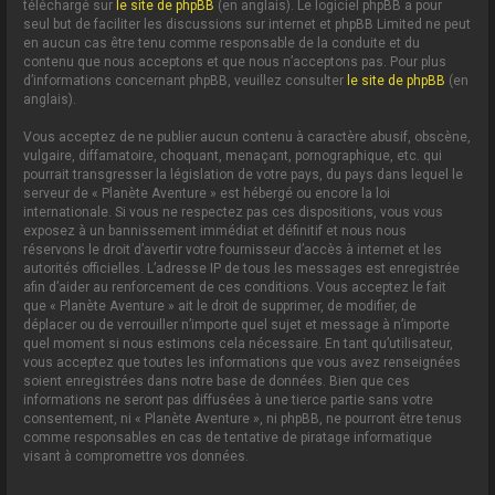
téléchargé sur
le site de phpBB
(en anglais). Le logiciel phpBB a pour
seul but de faciliter les discussions sur internet et phpBB Limited ne peut
en aucun cas être tenu comme responsable de la conduite et du
contenu que nous acceptons et que nous n’acceptons pas. Pour plus
d’informations concernant phpBB, veuillez consulter
le site de phpBB
(en
anglais).
Vous acceptez de ne publier aucun contenu à caractère abusif, obscène,
vulgaire, diffamatoire, choquant, menaçant, pornographique, etc. qui
pourrait transgresser la législation de votre pays, du pays dans lequel le
serveur de « Planète Aventure » est hébergé ou encore la loi
internationale. Si vous ne respectez pas ces dispositions, vous vous
exposez à un bannissement immédiat et définitif et nous nous
réservons le droit d’avertir votre fournisseur d’accès à internet et les
autorités officielles. L’adresse IP de tous les messages est enregistrée
afin d’aider au renforcement de ces conditions. Vous acceptez le fait
que « Planète Aventure » ait le droit de supprimer, de modifier, de
déplacer ou de verrouiller n’importe quel sujet et message à n’importe
quel moment si nous estimons cela nécessaire. En tant qu’utilisateur,
vous acceptez que toutes les informations que vous avez renseignées
soient enregistrées dans notre base de données. Bien que ces
informations ne seront pas diffusées à une tierce partie sans votre
consentement, ni « Planète Aventure », ni phpBB, ne pourront être tenus
comme responsables en cas de tentative de piratage informatique
visant à compromettre vos données.