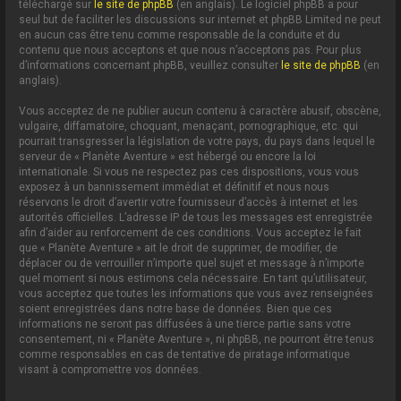
téléchargé sur
le site de phpBB
(en anglais). Le logiciel phpBB a pour
seul but de faciliter les discussions sur internet et phpBB Limited ne peut
en aucun cas être tenu comme responsable de la conduite et du
contenu que nous acceptons et que nous n’acceptons pas. Pour plus
d’informations concernant phpBB, veuillez consulter
le site de phpBB
(en
anglais).
Vous acceptez de ne publier aucun contenu à caractère abusif, obscène,
vulgaire, diffamatoire, choquant, menaçant, pornographique, etc. qui
pourrait transgresser la législation de votre pays, du pays dans lequel le
serveur de « Planète Aventure » est hébergé ou encore la loi
internationale. Si vous ne respectez pas ces dispositions, vous vous
exposez à un bannissement immédiat et définitif et nous nous
réservons le droit d’avertir votre fournisseur d’accès à internet et les
autorités officielles. L’adresse IP de tous les messages est enregistrée
afin d’aider au renforcement de ces conditions. Vous acceptez le fait
que « Planète Aventure » ait le droit de supprimer, de modifier, de
déplacer ou de verrouiller n’importe quel sujet et message à n’importe
quel moment si nous estimons cela nécessaire. En tant qu’utilisateur,
vous acceptez que toutes les informations que vous avez renseignées
soient enregistrées dans notre base de données. Bien que ces
informations ne seront pas diffusées à une tierce partie sans votre
consentement, ni « Planète Aventure », ni phpBB, ne pourront être tenus
comme responsables en cas de tentative de piratage informatique
visant à compromettre vos données.