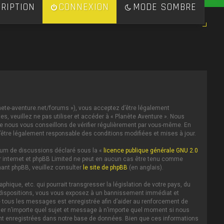
RIPTION
CONNEXION
MODE SOMBRE
lanete-aventure.net/forums »), vous acceptez d’être légalement
s, veuillez ne pas utiliser et accéder à « Planète Aventure ». Nous
e nous vous conseillons de vérifier régulièrement par vous-même. En
d’être légalement responsable des conditions modifiées et mises à jour.
forum de discussions déclaré sous la «
licence publique générale GNU 2.0
 sur internet et phpBB Limited ne peut en aucun cas être tenu comme
ant phpBB, veuillez consulter
le site de phpBB
(en anglais).
ique, etc. qui pourrait transgresser la législation de votre pays, du
es dispositions, vous vous exposez à un bannissement immédiat et
IP de tous les messages est enregistrée afin d’aider au renforcement de
iller n’importe quel sujet et message à n’importe quel moment si nous
ent enregistrées dans notre base de données. Bien que ces informations