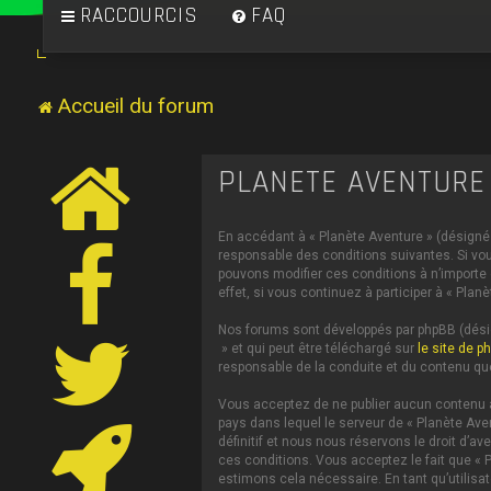
RACCOURCIS
FAQ
Accueil du forum
PLANÈTE AVENTURE 
En accédant à « Planète Aventure » (désigné c
responsable des conditions suivantes. Si vou
pouvons modifier ces conditions à n’importe
effet, si vous continuez à participer à « Pl
Nos forums sont développés par phpBB (désign
» et qui peut être téléchargé sur
le site de p
responsable de la conduite et du contenu qu
Vous acceptez de ne publier aucun contenu à 
pays dans lequel le serveur de « Planète Ave
définitif et nous nous réservons le droit d’av
ces conditions. Vous acceptez le fait que « P
estimons cela nécessaire. En tant qu’utilis