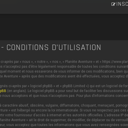
INSC
- CONDITIONS D’UTILISATION
i-après par « nous », « notre », « nos », « Planète Aventure » et « https://www.p
s n’acceptez pas d’être légalement responsable de toutes les conditions suivante
 quel moment et nous essaierons de vous informer de ces modifications, bien qu
anète Aventure » après que des modifications aient été effectuées, vous acceptez 
és ci-après par « logiciel phpBB » et « phpBB Limited ») qui est un logiciel de 
hpBB
(en anglais). Le logiciel phpBB a pour seul but de faciliter les discussions
e nous acceptons et que nous n’acceptons pas. Pour plus d’informations concern
caractère abusif, obscène, vulgaire, diffamatoire, choquant, menaçant, pornograph
nture » est hébergé ou encore la loi internationale. Si vous ne respectez pas c
ertir votre fournisseur d’accès à internet et les autorités officielles. L’adresse 
lanète Aventure » ait le droit de supprimer, de modifier, de déplacer ou de verrou
ateur, vous acceptez que toutes les informations que vous avez renseignées soi