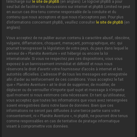
téléchargé sur
le site de phpBB
(en anglais). Le logiciel phpBB a pour
seul but de faciliter les discussions sur internet et phpBB Limited ne peut
en aucun cas être tenu comme responsable de la conduite et du
contenu que nous acceptons et que nous n’acceptons pas. Pour plus
d’informations concernant phpBB, veuillez consulter
le site de phpBB
(en
anglais).
Vous acceptez de ne publier aucun contenu à caractère abusif, obscène,
vulgaire, diffamatoire, choquant, menaçant, pornographique, etc. qui
pourrait transgresser la législation de votre pays, du pays dans lequel le
serveur de « Planète Aventure » est hébergé ou encore la loi
internationale. Si vous ne respectez pas ces dispositions, vous vous
exposez à un bannissement immédiat et définitif et nous nous
réservons le droit d’avertir votre fournisseur d’accès à internet et les
autorités officielles. L’adresse IP de tous les messages est enregistrée
afin d’aider au renforcement de ces conditions. Vous acceptez le fait
que « Planète Aventure » ait le droit de supprimer, de modifier, de
déplacer ou de verrouiller n’importe quel sujet et message à n’importe
quel moment si nous estimons cela nécessaire. En tant qu’utilisateur,
vous acceptez que toutes les informations que vous avez renseignées
soient enregistrées dans notre base de données. Bien que ces
informations ne seront pas diffusées à une tierce partie sans votre
consentement, ni « Planète Aventure », ni phpBB, ne pourront être tenus
comme responsables en cas de tentative de piratage informatique
visant à compromettre vos données.