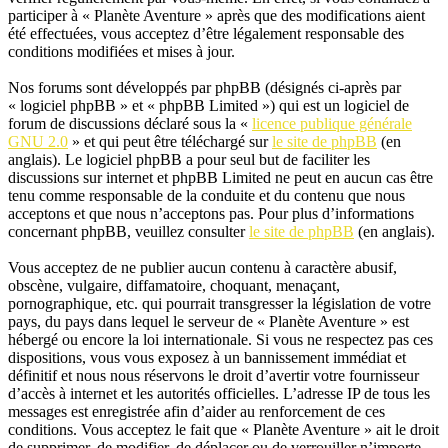
participer à « Planète Aventure » après que des modifications aient
été effectuées, vous acceptez d’être légalement responsable des
conditions modifiées et mises à jour.
Nos forums sont développés par phpBB (désignés ci-après par
« logiciel phpBB » et « phpBB Limited ») qui est un logiciel de
forum de discussions déclaré sous la «
licence publique générale
GNU 2.0
» et qui peut être téléchargé sur
le site de phpBB
(en
anglais). Le logiciel phpBB a pour seul but de faciliter les
discussions sur internet et phpBB Limited ne peut en aucun cas être
tenu comme responsable de la conduite et du contenu que nous
acceptons et que nous n’acceptons pas. Pour plus d’informations
concernant phpBB, veuillez consulter
le site de phpBB
(en anglais).
Vous acceptez de ne publier aucun contenu à caractère abusif,
obscène, vulgaire, diffamatoire, choquant, menaçant,
pornographique, etc. qui pourrait transgresser la législation de votre
pays, du pays dans lequel le serveur de « Planète Aventure » est
hébergé ou encore la loi internationale. Si vous ne respectez pas ces
dispositions, vous vous exposez à un bannissement immédiat et
définitif et nous nous réservons le droit d’avertir votre fournisseur
d’accès à internet et les autorités officielles. L’adresse IP de tous les
messages est enregistrée afin d’aider au renforcement de ces
conditions. Vous acceptez le fait que « Planète Aventure » ait le droit
de supprimer, de modifier, de déplacer ou de verrouiller n’importe