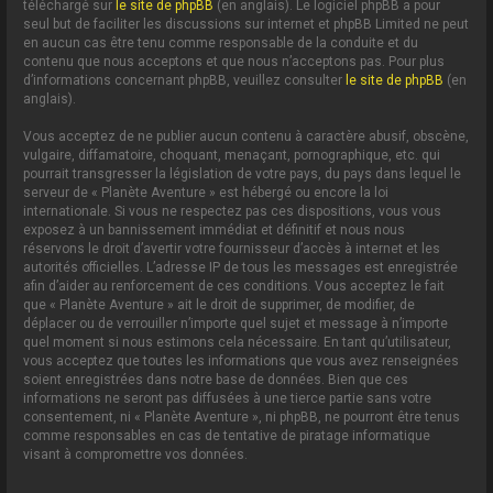
téléchargé sur
le site de phpBB
(en anglais). Le logiciel phpBB a pour
seul but de faciliter les discussions sur internet et phpBB Limited ne peut
en aucun cas être tenu comme responsable de la conduite et du
contenu que nous acceptons et que nous n’acceptons pas. Pour plus
d’informations concernant phpBB, veuillez consulter
le site de phpBB
(en
anglais).
Vous acceptez de ne publier aucun contenu à caractère abusif, obscène,
vulgaire, diffamatoire, choquant, menaçant, pornographique, etc. qui
pourrait transgresser la législation de votre pays, du pays dans lequel le
serveur de « Planète Aventure » est hébergé ou encore la loi
internationale. Si vous ne respectez pas ces dispositions, vous vous
exposez à un bannissement immédiat et définitif et nous nous
réservons le droit d’avertir votre fournisseur d’accès à internet et les
autorités officielles. L’adresse IP de tous les messages est enregistrée
afin d’aider au renforcement de ces conditions. Vous acceptez le fait
que « Planète Aventure » ait le droit de supprimer, de modifier, de
déplacer ou de verrouiller n’importe quel sujet et message à n’importe
quel moment si nous estimons cela nécessaire. En tant qu’utilisateur,
vous acceptez que toutes les informations que vous avez renseignées
soient enregistrées dans notre base de données. Bien que ces
informations ne seront pas diffusées à une tierce partie sans votre
consentement, ni « Planète Aventure », ni phpBB, ne pourront être tenus
comme responsables en cas de tentative de piratage informatique
visant à compromettre vos données.