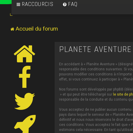
RACCOURCIS
FAQ
Accueil du forum
PLANÈTE AVENTURE 
En accédant à « Planète Aventure » (désigné c
responsable des conditions suivantes. Si vou
pouvons modifier ces conditions à n’importe
effet, si vous continuez à participer à « Pl
Nos forums sont développés par phpBB (désign
» et qui peut être téléchargé sur
le site de p
responsable de la conduite et du contenu qu
Vous acceptez de ne publier aucun contenu à 
pays dans lequel le serveur de « Planète Ave
définitif et nous nous réservons le droit d’av
ces conditions. Vous acceptez le fait que « P
estimons cela nécessaire. En tant qu’utilis