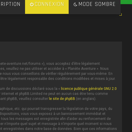
RIPTION
CONNEXION
MODE SOMBRE
lanete-aventure.net/forums »), vous acceptez d’être légalement
s, veuillez ne pas utiliser et accéder à « Planète Aventure ». Nous
e nous vous conseillons de vérifier régulièrement par vous-même. En
d’être légalement responsable des conditions modifiées et mises à jour.
forum de discussions déclaré sous la «
licence publique générale GNU 2.0
 sur internet et phpBB Limited ne peut en aucun cas être tenu comme
ant phpBB, veuillez consulter
le site de phpBB
(en anglais).
ique, etc. qui pourrait transgresser la législation de votre pays, du
es dispositions, vous vous exposez à un bannissement immédiat et
IP de tous les messages est enregistrée afin d’aider au renforcement de
iller n’importe quel sujet et message à n’importe quel moment si nous
ent enregistrées dans notre base de données. Bien que ces informations