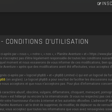
INSC
- CONDITIONS D’UTILISATION
i-après par « nous », « notre », « nos », « Planète Aventure » et « https://www.p
s n’acceptez pas d’être légalement responsable de toutes les conditions suivante
 quel moment et nous essaierons de vous informer de ces modifications, bien qu
anète Aventure » après que des modifications aient été effectuées, vous acceptez 
és ci-après par « logiciel phpBB » et « phpBB Limited ») qui est un logiciel de 
hpBB
(en anglais). Le logiciel phpBB a pour seul but de faciliter les discussions
e nous acceptons et que nous n’acceptons pas. Pour plus d’informations concern
caractère abusif, obscène, vulgaire, diffamatoire, choquant, menaçant, pornograph
nture » est hébergé ou encore la loi internationale. Si vous ne respectez pas c
ertir votre fournisseur d’accès à internet et les autorités officielles. L’adresse 
lanète Aventure » ait le droit de supprimer, de modifier, de déplacer ou de verrou
ateur, vous acceptez que toutes les informations que vous avez renseignées soi