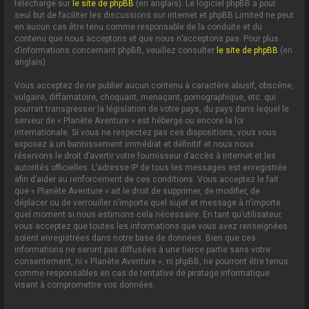
téléchargé sur
le site de phpBB
(en anglais). Le logiciel phpBB a pour
seul but de faciliter les discussions sur internet et phpBB Limited ne peut
en aucun cas être tenu comme responsable de la conduite et du
contenu que nous acceptons et que nous n’acceptons pas. Pour plus
d’informations concernant phpBB, veuillez consulter
le site de phpBB
(en
anglais).
Vous acceptez de ne publier aucun contenu à caractère abusif, obscène,
vulgaire, diffamatoire, choquant, menaçant, pornographique, etc. qui
pourrait transgresser la législation de votre pays, du pays dans lequel le
serveur de « Planète Aventure » est hébergé ou encore la loi
internationale. Si vous ne respectez pas ces dispositions, vous vous
exposez à un bannissement immédiat et définitif et nous nous
réservons le droit d’avertir votre fournisseur d’accès à internet et les
autorités officielles. L’adresse IP de tous les messages est enregistrée
afin d’aider au renforcement de ces conditions. Vous acceptez le fait
que « Planète Aventure » ait le droit de supprimer, de modifier, de
déplacer ou de verrouiller n’importe quel sujet et message à n’importe
quel moment si nous estimons cela nécessaire. En tant qu’utilisateur,
vous acceptez que toutes les informations que vous avez renseignées
soient enregistrées dans notre base de données. Bien que ces
informations ne seront pas diffusées à une tierce partie sans votre
consentement, ni « Planète Aventure », ni phpBB, ne pourront être tenus
comme responsables en cas de tentative de piratage informatique
visant à compromettre vos données.