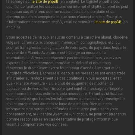
téléchargé sur
le site de phpBB
(en anglais). Le logiciel phpBB a pour
seul but de faciliter les discussions sur internet et phpBB Limited ne peut
en aucun cas être tenu comme responsable de la conduite et du
contenu que nous acceptons et que nous n’acceptons pas. Pour plus
d’informations concernant phpBB, veuillez consulter
le site de phpBB
(en
anglais).
Vous acceptez de ne publier aucun contenu à caractère abusif, obscène,
vulgaire, diffamatoire, choquant, menaçant, pornographique, etc. qui
pourrait transgresser la législation de votre pays, du pays dans lequel le
serveur de « Planète Aventure » est hébergé ou encore la loi
internationale. Si vous ne respectez pas ces dispositions, vous vous
exposez à un bannissement immédiat et définitif et nous nous
réservons le droit d’avertir votre fournisseur d’accès à internet et les
autorités officielles. L’adresse IP de tous les messages est enregistrée
afin d’aider au renforcement de ces conditions. Vous acceptez le fait
que « Planète Aventure » ait le droit de supprimer, de modifier, de
déplacer ou de verrouiller n’importe quel sujet et message à n’importe
quel moment si nous estimons cela nécessaire. En tant qu’utilisateur,
vous acceptez que toutes les informations que vous avez renseignées
soient enregistrées dans notre base de données. Bien que ces
informations ne seront pas diffusées à une tierce partie sans votre
consentement, ni « Planète Aventure », ni phpBB, ne pourront être tenus
comme responsables en cas de tentative de piratage informatique
visant à compromettre vos données.