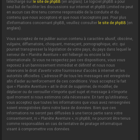
téléchargé sur
le site de phpBB
(en anglais). Le logiciel phpBB a pour
seul but de faciliter les discussions sur internet et phpBB Limited ne peut
en aucun cas être tenu comme responsable de la conduite et du
contenu que nous acceptons et que nous n’acceptons pas. Pour plus
d’informations concernant phpBB, veuillez consulter
le site de phpBB
(en
anglais).
Vous acceptez de ne publier aucun contenu à caractère abusif, obscène,
vulgaire, diffamatoire, choquant, menaçant, pornographique, etc. qui
pourrait transgresser la législation de votre pays, du pays dans lequel le
serveur de « Planète Aventure » est hébergé ou encore la loi
internationale. Si vous ne respectez pas ces dispositions, vous vous
exposez à un bannissement immédiat et définitif et nous nous
réservons le droit d’avertir votre fournisseur d’accès à internet et les
autorités officielles. L’adresse IP de tous les messages est enregistrée
afin d’aider au renforcement de ces conditions. Vous acceptez le fait
que « Planète Aventure » ait le droit de supprimer, de modifier, de
déplacer ou de verrouiller n’importe quel sujet et message à n’importe
quel moment si nous estimons cela nécessaire. En tant qu’utilisateur,
vous acceptez que toutes les informations que vous avez renseignées
soient enregistrées dans notre base de données. Bien que ces
informations ne seront pas diffusées à une tierce partie sans votre
consentement, ni « Planète Aventure », ni phpBB, ne pourront être tenus
comme responsables en cas de tentative de piratage informatique
visant à compromettre vos données.