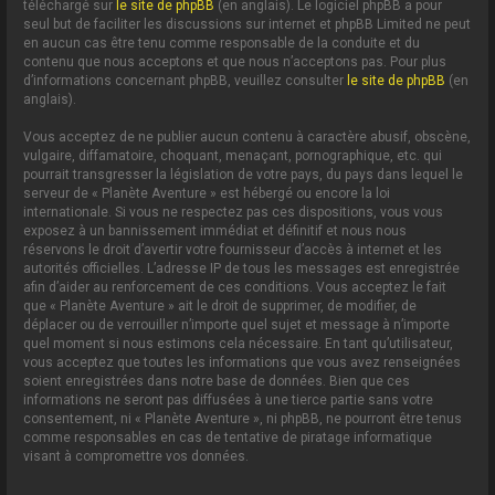
téléchargé sur
le site de phpBB
(en anglais). Le logiciel phpBB a pour
seul but de faciliter les discussions sur internet et phpBB Limited ne peut
en aucun cas être tenu comme responsable de la conduite et du
contenu que nous acceptons et que nous n’acceptons pas. Pour plus
d’informations concernant phpBB, veuillez consulter
le site de phpBB
(en
anglais).
Vous acceptez de ne publier aucun contenu à caractère abusif, obscène,
vulgaire, diffamatoire, choquant, menaçant, pornographique, etc. qui
pourrait transgresser la législation de votre pays, du pays dans lequel le
serveur de « Planète Aventure » est hébergé ou encore la loi
internationale. Si vous ne respectez pas ces dispositions, vous vous
exposez à un bannissement immédiat et définitif et nous nous
réservons le droit d’avertir votre fournisseur d’accès à internet et les
autorités officielles. L’adresse IP de tous les messages est enregistrée
afin d’aider au renforcement de ces conditions. Vous acceptez le fait
que « Planète Aventure » ait le droit de supprimer, de modifier, de
déplacer ou de verrouiller n’importe quel sujet et message à n’importe
quel moment si nous estimons cela nécessaire. En tant qu’utilisateur,
vous acceptez que toutes les informations que vous avez renseignées
soient enregistrées dans notre base de données. Bien que ces
informations ne seront pas diffusées à une tierce partie sans votre
consentement, ni « Planète Aventure », ni phpBB, ne pourront être tenus
comme responsables en cas de tentative de piratage informatique
visant à compromettre vos données.