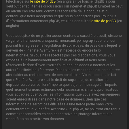
téléchargé sur
le site de phpBB
(en anglais). Le logiciel phpBB a pour
seul but de faciliter les discussions sur internet et phpBB Limited ne peut
en aucun cas être tenu comme responsable de la conduite et du
contenu que nous acceptons et que nous n’acceptons pas. Pour plus
d’informations concernant phpBB, veuillez consulter
le site de phpBB
(en
anglais).
Vous acceptez de ne publier aucun contenu à caractère abusif, obscène,
vulgaire, diffamatoire, choquant, menaçant, pornographique, etc. qui
pourrait transgresser la législation de votre pays, du pays dans lequel le
serveur de « Planète Aventure » est hébergé ou encore la loi
internationale. Si vous ne respectez pas ces dispositions, vous vous
exposez à un bannissement immédiat et définitif et nous nous
réservons le droit d’avertir votre fournisseur d’accès à internet et les
autorités officielles. L’adresse IP de tous les messages est enregistrée
afin d’aider au renforcement de ces conditions. Vous acceptez le fait
que « Planète Aventure » ait le droit de supprimer, de modifier, de
déplacer ou de verrouiller n’importe quel sujet et message à n’importe
quel moment si nous estimons cela nécessaire. En tant qu’utilisateur,
vous acceptez que toutes les informations que vous avez renseignées
soient enregistrées dans notre base de données. Bien que ces
informations ne seront pas diffusées à une tierce partie sans votre
consentement, ni « Planète Aventure », ni phpBB, ne pourront être tenus
comme responsables en cas de tentative de piratage informatique
visant à compromettre vos données.