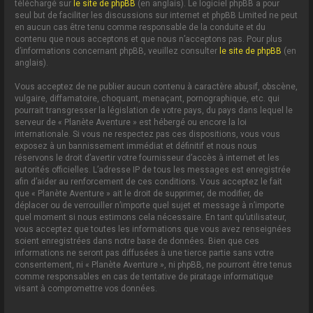
téléchargé sur
le site de phpBB
(en anglais). Le logiciel phpBB a pour
seul but de faciliter les discussions sur internet et phpBB Limited ne peut
en aucun cas être tenu comme responsable de la conduite et du
contenu que nous acceptons et que nous n’acceptons pas. Pour plus
d’informations concernant phpBB, veuillez consulter
le site de phpBB
(en
anglais).
Vous acceptez de ne publier aucun contenu à caractère abusif, obscène,
vulgaire, diffamatoire, choquant, menaçant, pornographique, etc. qui
pourrait transgresser la législation de votre pays, du pays dans lequel le
serveur de « Planète Aventure » est hébergé ou encore la loi
internationale. Si vous ne respectez pas ces dispositions, vous vous
exposez à un bannissement immédiat et définitif et nous nous
réservons le droit d’avertir votre fournisseur d’accès à internet et les
autorités officielles. L’adresse IP de tous les messages est enregistrée
afin d’aider au renforcement de ces conditions. Vous acceptez le fait
que « Planète Aventure » ait le droit de supprimer, de modifier, de
déplacer ou de verrouiller n’importe quel sujet et message à n’importe
quel moment si nous estimons cela nécessaire. En tant qu’utilisateur,
vous acceptez que toutes les informations que vous avez renseignées
soient enregistrées dans notre base de données. Bien que ces
informations ne seront pas diffusées à une tierce partie sans votre
consentement, ni « Planète Aventure », ni phpBB, ne pourront être tenus
comme responsables en cas de tentative de piratage informatique
visant à compromettre vos données.