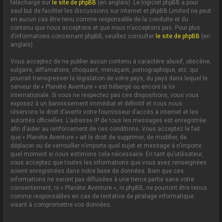
téléchargé sur
le site de phpBB
(en anglais). Le logiciel phpBB a pour
seul but de faciliter les discussions sur internet et phpBB Limited ne peut
en aucun cas être tenu comme responsable de la conduite et du
contenu que nous acceptons et que nous n’acceptons pas. Pour plus
d’informations concernant phpBB, veuillez consulter
le site de phpBB
(en
anglais).
Vous acceptez de ne publier aucun contenu à caractère abusif, obscène,
vulgaire, diffamatoire, choquant, menaçant, pornographique, etc. qui
pourrait transgresser la législation de votre pays, du pays dans lequel le
serveur de « Planète Aventure » est hébergé ou encore la loi
internationale. Si vous ne respectez pas ces dispositions, vous vous
exposez à un bannissement immédiat et définitif et nous nous
réservons le droit d’avertir votre fournisseur d’accès à internet et les
autorités officielles. L’adresse IP de tous les messages est enregistrée
afin d’aider au renforcement de ces conditions. Vous acceptez le fait
que « Planète Aventure » ait le droit de supprimer, de modifier, de
déplacer ou de verrouiller n’importe quel sujet et message à n’importe
quel moment si nous estimons cela nécessaire. En tant qu’utilisateur,
vous acceptez que toutes les informations que vous avez renseignées
soient enregistrées dans notre base de données. Bien que ces
informations ne seront pas diffusées à une tierce partie sans votre
consentement, ni « Planète Aventure », ni phpBB, ne pourront être tenus
comme responsables en cas de tentative de piratage informatique
visant à compromettre vos données.