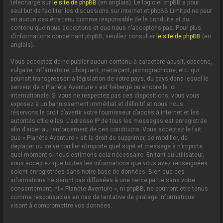
téléchargé sur
le site de phpBB
(en anglais). Le logiciel phpBB a pour
seul but de faciliter les discussions sur internet et phpBB Limited ne peut
en aucun cas être tenu comme responsable de la conduite et du
contenu que nous acceptons et que nous n’acceptons pas. Pour plus
d’informations concernant phpBB, veuillez consulter
le site de phpBB
(en
anglais).
Vous acceptez de ne publier aucun contenu à caractère abusif, obscène,
vulgaire, diffamatoire, choquant, menaçant, pornographique, etc. qui
pourrait transgresser la législation de votre pays, du pays dans lequel le
serveur de « Planète Aventure » est hébergé ou encore la loi
internationale. Si vous ne respectez pas ces dispositions, vous vous
exposez à un bannissement immédiat et définitif et nous nous
réservons le droit d’avertir votre fournisseur d’accès à internet et les
autorités officielles. L’adresse IP de tous les messages est enregistrée
afin d’aider au renforcement de ces conditions. Vous acceptez le fait
que « Planète Aventure » ait le droit de supprimer, de modifier, de
déplacer ou de verrouiller n’importe quel sujet et message à n’importe
quel moment si nous estimons cela nécessaire. En tant qu’utilisateur,
vous acceptez que toutes les informations que vous avez renseignées
soient enregistrées dans notre base de données. Bien que ces
informations ne seront pas diffusées à une tierce partie sans votre
consentement, ni « Planète Aventure », ni phpBB, ne pourront être tenus
comme responsables en cas de tentative de piratage informatique
visant à compromettre vos données.