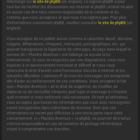
téléchargé sur
le site de phpBB
(en anglais). Le logiciel phpBB a pour
seul but de faciliter les discussions sur internet et phpBB Limited ne peut
en aucun cas être tenu comme responsable de la conduite et du
contenu que nous acceptons et que nous n’acceptons pas. Pour plus
d’informations concernant phpBB, veuillez consulter
le site de phpBB
(en
anglais).
Vous acceptez de ne publier aucun contenu à caractère abusif, obscène,
vulgaire, diffamatoire, choquant, menaçant, pornographique, etc. qui
pourrait transgresser la législation de votre pays, du pays dans lequel le
serveur de « Planète Aventure » est hébergé ou encore la loi
internationale. Si vous ne respectez pas ces dispositions, vous vous
exposez à un bannissement immédiat et définitif et nous nous
réservons le droit d’avertir votre fournisseur d’accès à internet et les
autorités officielles. L’adresse IP de tous les messages est enregistrée
afin d’aider au renforcement de ces conditions. Vous acceptez le fait
que « Planète Aventure » ait le droit de supprimer, de modifier, de
déplacer ou de verrouiller n’importe quel sujet et message à n’importe
quel moment si nous estimons cela nécessaire. En tant qu’utilisateur,
vous acceptez que toutes les informations que vous avez renseignées
soient enregistrées dans notre base de données. Bien que ces
informations ne seront pas diffusées à une tierce partie sans votre
consentement, ni « Planète Aventure », ni phpBB, ne pourront être tenus
comme responsables en cas de tentative de piratage informatique
visant à compromettre vos données.