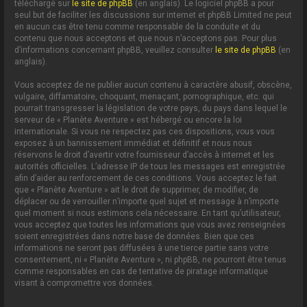
téléchargé sur
le site de phpBB
(en anglais). Le logiciel phpBB a pour
seul but de faciliter les discussions sur internet et phpBB Limited ne peut
en aucun cas être tenu comme responsable de la conduite et du
contenu que nous acceptons et que nous n’acceptons pas. Pour plus
d’informations concernant phpBB, veuillez consulter
le site de phpBB
(en
anglais).
Vous acceptez de ne publier aucun contenu à caractère abusif, obscène,
vulgaire, diffamatoire, choquant, menaçant, pornographique, etc. qui
pourrait transgresser la législation de votre pays, du pays dans lequel le
serveur de « Planète Aventure » est hébergé ou encore la loi
internationale. Si vous ne respectez pas ces dispositions, vous vous
exposez à un bannissement immédiat et définitif et nous nous
réservons le droit d’avertir votre fournisseur d’accès à internet et les
autorités officielles. L’adresse IP de tous les messages est enregistrée
afin d’aider au renforcement de ces conditions. Vous acceptez le fait
que « Planète Aventure » ait le droit de supprimer, de modifier, de
déplacer ou de verrouiller n’importe quel sujet et message à n’importe
quel moment si nous estimons cela nécessaire. En tant qu’utilisateur,
vous acceptez que toutes les informations que vous avez renseignées
soient enregistrées dans notre base de données. Bien que ces
informations ne seront pas diffusées à une tierce partie sans votre
consentement, ni « Planète Aventure », ni phpBB, ne pourront être tenus
comme responsables en cas de tentative de piratage informatique
visant à compromettre vos données.