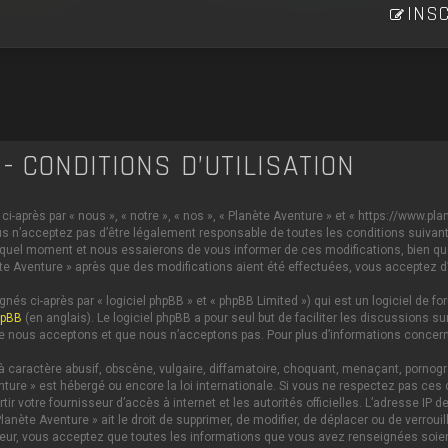
INSC
- CONDITIONS D’UTILISATION
i-après par « nous », « notre », « nos », « Planète Aventure » et « https://www.p
s n’acceptez pas d’être légalement responsable de toutes les conditions suivante
 quel moment et nous essaierons de vous informer de ces modifications, bien qu
anète Aventure » après que des modifications aient été effectuées, vous acceptez 
és ci-après par « logiciel phpBB » et « phpBB Limited ») qui est un logiciel de 
hpBB
(en anglais). Le logiciel phpBB a pour seul but de faciliter les discussions
e nous acceptons et que nous n’acceptons pas. Pour plus d’informations concern
caractère abusif, obscène, vulgaire, diffamatoire, choquant, menaçant, pornograph
nture » est hébergé ou encore la loi internationale. Si vous ne respectez pas c
ertir votre fournisseur d’accès à internet et les autorités officielles. L’adresse 
lanète Aventure » ait le droit de supprimer, de modifier, de déplacer ou de verrou
ateur, vous acceptez que toutes les informations que vous avez renseignées soi