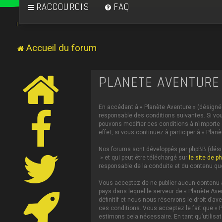
RACCOURCIS
FAQ
Accueil du forum
PLANÈTE AVENTURE 
En accédant à « Planète Aventure » (désigné c
responsable des conditions suivantes. Si vou
pouvons modifier ces conditions à n’importe
effet, si vous continuez à participer à « Pl
Nos forums sont développés par phpBB (désign
» et qui peut être téléchargé sur
le site de p
responsable de la conduite et du contenu qu
Vous acceptez de ne publier aucun contenu à 
pays dans lequel le serveur de « Planète Ave
définitif et nous nous réservons le droit d’av
ces conditions. Vous acceptez le fait que « P
estimons cela nécessaire. En tant qu’utilis