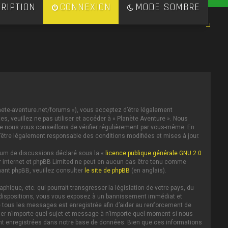
RIPTION
CONNEXION
MODE SOMBRE
lanete-aventure.net/forums »), vous acceptez d’être légalement
s, veuillez ne pas utiliser et accéder à « Planète Aventure ». Nous
e nous vous conseillons de vérifier régulièrement par vous-même. En
d’être légalement responsable des conditions modifiées et mises à jour.
forum de discussions déclaré sous la «
licence publique générale GNU 2.0
 sur internet et phpBB Limited ne peut en aucun cas être tenu comme
ant phpBB, veuillez consulter
le site de phpBB
(en anglais).
ique, etc. qui pourrait transgresser la législation de votre pays, du
es dispositions, vous vous exposez à un bannissement immédiat et
IP de tous les messages est enregistrée afin d’aider au renforcement de
iller n’importe quel sujet et message à n’importe quel moment si nous
ent enregistrées dans notre base de données. Bien que ces informations