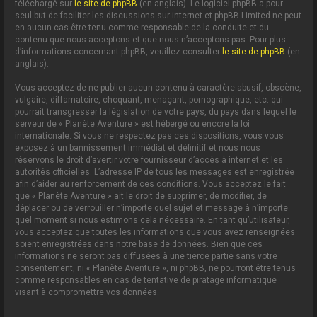
téléchargé sur
le site de phpBB
(en anglais). Le logiciel phpBB a pour
seul but de faciliter les discussions sur internet et phpBB Limited ne peut
en aucun cas être tenu comme responsable de la conduite et du
contenu que nous acceptons et que nous n’acceptons pas. Pour plus
d’informations concernant phpBB, veuillez consulter
le site de phpBB
(en
anglais).
Vous acceptez de ne publier aucun contenu à caractère abusif, obscène,
vulgaire, diffamatoire, choquant, menaçant, pornographique, etc. qui
pourrait transgresser la législation de votre pays, du pays dans lequel le
serveur de « Planète Aventure » est hébergé ou encore la loi
internationale. Si vous ne respectez pas ces dispositions, vous vous
exposez à un bannissement immédiat et définitif et nous nous
réservons le droit d’avertir votre fournisseur d’accès à internet et les
autorités officielles. L’adresse IP de tous les messages est enregistrée
afin d’aider au renforcement de ces conditions. Vous acceptez le fait
que « Planète Aventure » ait le droit de supprimer, de modifier, de
déplacer ou de verrouiller n’importe quel sujet et message à n’importe
quel moment si nous estimons cela nécessaire. En tant qu’utilisateur,
vous acceptez que toutes les informations que vous avez renseignées
soient enregistrées dans notre base de données. Bien que ces
informations ne seront pas diffusées à une tierce partie sans votre
consentement, ni « Planète Aventure », ni phpBB, ne pourront être tenus
comme responsables en cas de tentative de piratage informatique
visant à compromettre vos données.