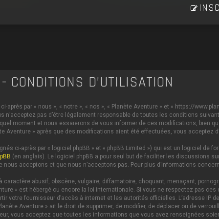
INSC
- CONDITIONS D’UTILISATION
i-après par « nous », « notre », « nos », « Planète Aventure » et « https://www.p
s n’acceptez pas d’être légalement responsable de toutes les conditions suivante
 quel moment et nous essaierons de vous informer de ces modifications, bien qu
anète Aventure » après que des modifications aient été effectuées, vous acceptez 
és ci-après par « logiciel phpBB » et « phpBB Limited ») qui est un logiciel de 
hpBB
(en anglais). Le logiciel phpBB a pour seul but de faciliter les discussions
e nous acceptons et que nous n’acceptons pas. Pour plus d’informations concern
caractère abusif, obscène, vulgaire, diffamatoire, choquant, menaçant, pornograph
nture » est hébergé ou encore la loi internationale. Si vous ne respectez pas c
ertir votre fournisseur d’accès à internet et les autorités officielles. L’adresse 
lanète Aventure » ait le droit de supprimer, de modifier, de déplacer ou de verrou
ateur, vous acceptez que toutes les informations que vous avez renseignées soi