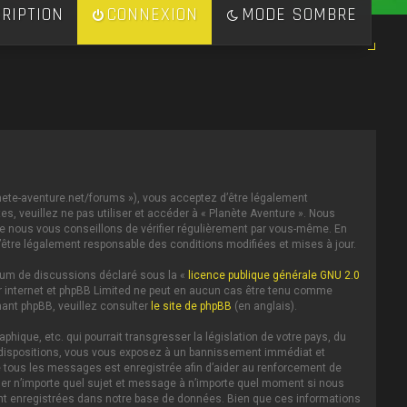
RIPTION
CONNEXION
MODE SOMBRE
lanete-aventure.net/forums »), vous acceptez d’être légalement
s, veuillez ne pas utiliser et accéder à « Planète Aventure ». Nous
e nous vous conseillons de vérifier régulièrement par vous-même. En
d’être légalement responsable des conditions modifiées et mises à jour.
forum de discussions déclaré sous la «
licence publique générale GNU 2.0
 sur internet et phpBB Limited ne peut en aucun cas être tenu comme
ant phpBB, veuillez consulter
le site de phpBB
(en anglais).
ique, etc. qui pourrait transgresser la législation de votre pays, du
es dispositions, vous vous exposez à un bannissement immédiat et
IP de tous les messages est enregistrée afin d’aider au renforcement de
iller n’importe quel sujet et message à n’importe quel moment si nous
ent enregistrées dans notre base de données. Bien que ces informations