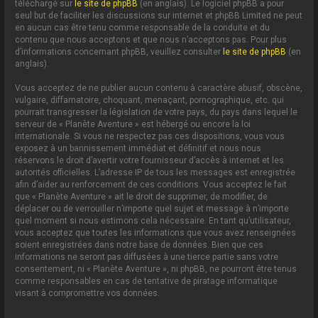
téléchargé sur
le site de phpBB
(en anglais). Le logiciel phpBB a pour
seul but de faciliter les discussions sur internet et phpBB Limited ne peut
en aucun cas être tenu comme responsable de la conduite et du
contenu que nous acceptons et que nous n’acceptons pas. Pour plus
d’informations concernant phpBB, veuillez consulter
le site de phpBB
(en
anglais).
Vous acceptez de ne publier aucun contenu à caractère abusif, obscène,
vulgaire, diffamatoire, choquant, menaçant, pornographique, etc. qui
pourrait transgresser la législation de votre pays, du pays dans lequel le
serveur de « Planète Aventure » est hébergé ou encore la loi
internationale. Si vous ne respectez pas ces dispositions, vous vous
exposez à un bannissement immédiat et définitif et nous nous
réservons le droit d’avertir votre fournisseur d’accès à internet et les
autorités officielles. L’adresse IP de tous les messages est enregistrée
afin d’aider au renforcement de ces conditions. Vous acceptez le fait
que « Planète Aventure » ait le droit de supprimer, de modifier, de
déplacer ou de verrouiller n’importe quel sujet et message à n’importe
quel moment si nous estimons cela nécessaire. En tant qu’utilisateur,
vous acceptez que toutes les informations que vous avez renseignées
soient enregistrées dans notre base de données. Bien que ces
informations ne seront pas diffusées à une tierce partie sans votre
consentement, ni « Planète Aventure », ni phpBB, ne pourront être tenus
comme responsables en cas de tentative de piratage informatique
visant à compromettre vos données.