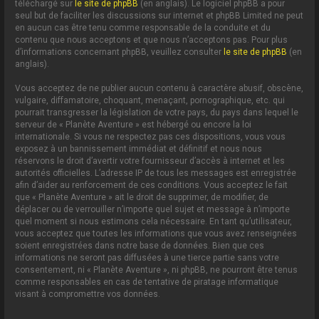
téléchargé sur
le site de phpBB
(en anglais). Le logiciel phpBB a pour
seul but de faciliter les discussions sur internet et phpBB Limited ne peut
en aucun cas être tenu comme responsable de la conduite et du
contenu que nous acceptons et que nous n’acceptons pas. Pour plus
d’informations concernant phpBB, veuillez consulter
le site de phpBB
(en
anglais).
Vous acceptez de ne publier aucun contenu à caractère abusif, obscène,
vulgaire, diffamatoire, choquant, menaçant, pornographique, etc. qui
pourrait transgresser la législation de votre pays, du pays dans lequel le
serveur de « Planète Aventure » est hébergé ou encore la loi
internationale. Si vous ne respectez pas ces dispositions, vous vous
exposez à un bannissement immédiat et définitif et nous nous
réservons le droit d’avertir votre fournisseur d’accès à internet et les
autorités officielles. L’adresse IP de tous les messages est enregistrée
afin d’aider au renforcement de ces conditions. Vous acceptez le fait
que « Planète Aventure » ait le droit de supprimer, de modifier, de
déplacer ou de verrouiller n’importe quel sujet et message à n’importe
quel moment si nous estimons cela nécessaire. En tant qu’utilisateur,
vous acceptez que toutes les informations que vous avez renseignées
soient enregistrées dans notre base de données. Bien que ces
informations ne seront pas diffusées à une tierce partie sans votre
consentement, ni « Planète Aventure », ni phpBB, ne pourront être tenus
comme responsables en cas de tentative de piratage informatique
visant à compromettre vos données.