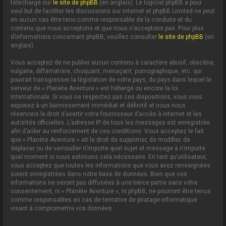
téléchargé sur
le site de phpBB
(en anglais). Le logiciel phpBB a pour
seul but de faciliter les discussions sur internet et phpBB Limited ne peut
en aucun cas être tenu comme responsable de la conduite et du
contenu que nous acceptons et que nous n’acceptons pas. Pour plus
d’informations concernant phpBB, veuillez consulter
le site de phpBB
(en
anglais).
Vous acceptez de ne publier aucun contenu à caractère abusif, obscène,
vulgaire, diffamatoire, choquant, menaçant, pornographique, etc. qui
pourrait transgresser la législation de votre pays, du pays dans lequel le
serveur de « Planète Aventure » est hébergé ou encore la loi
internationale. Si vous ne respectez pas ces dispositions, vous vous
exposez à un bannissement immédiat et définitif et nous nous
réservons le droit d’avertir votre fournisseur d’accès à internet et les
autorités officielles. L’adresse IP de tous les messages est enregistrée
afin d’aider au renforcement de ces conditions. Vous acceptez le fait
que « Planète Aventure » ait le droit de supprimer, de modifier, de
déplacer ou de verrouiller n’importe quel sujet et message à n’importe
quel moment si nous estimons cela nécessaire. En tant qu’utilisateur,
vous acceptez que toutes les informations que vous avez renseignées
soient enregistrées dans notre base de données. Bien que ces
informations ne seront pas diffusées à une tierce partie sans votre
consentement, ni « Planète Aventure », ni phpBB, ne pourront être tenus
comme responsables en cas de tentative de piratage informatique
visant à compromettre vos données.