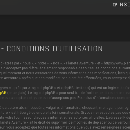
INSC
- CONDITIONS D’UTILISATION
i-après par « nous », « notre », « nos », « Planète Aventure » et « https://www.p
s n’acceptez pas d’être légalement responsable de toutes les conditions suivante
 quel moment et nous essaierons de vous informer de ces modifications, bien qu
anète Aventure » après que des modifications aient été effectuées, vous acceptez 
és ci-après par « logiciel phpBB » et « phpBB Limited ») qui est un logiciel de 
hpBB
(en anglais). Le logiciel phpBB a pour seul but de faciliter les discussions
e nous acceptons et que nous n’acceptons pas. Pour plus d’informations concern
caractère abusif, obscène, vulgaire, diffamatoire, choquant, menaçant, pornograph
nture » est hébergé ou encore la loi internationale. Si vous ne respectez pas c
ertir votre fournisseur d’accès à internet et les autorités officielles. L’adresse 
lanète Aventure » ait le droit de supprimer, de modifier, de déplacer ou de verrou
ateur, vous acceptez que toutes les informations que vous avez renseignées soi