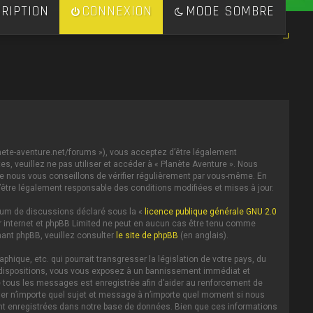
RIPTION
CONNEXION
MODE SOMBRE
lanete-aventure.net/forums »), vous acceptez d’être légalement
s, veuillez ne pas utiliser et accéder à « Planète Aventure ». Nous
e nous vous conseillons de vérifier régulièrement par vous-même. En
d’être légalement responsable des conditions modifiées et mises à jour.
forum de discussions déclaré sous la «
licence publique générale GNU 2.0
 sur internet et phpBB Limited ne peut en aucun cas être tenu comme
ant phpBB, veuillez consulter
le site de phpBB
(en anglais).
ique, etc. qui pourrait transgresser la législation de votre pays, du
es dispositions, vous vous exposez à un bannissement immédiat et
IP de tous les messages est enregistrée afin d’aider au renforcement de
iller n’importe quel sujet et message à n’importe quel moment si nous
ent enregistrées dans notre base de données. Bien que ces informations