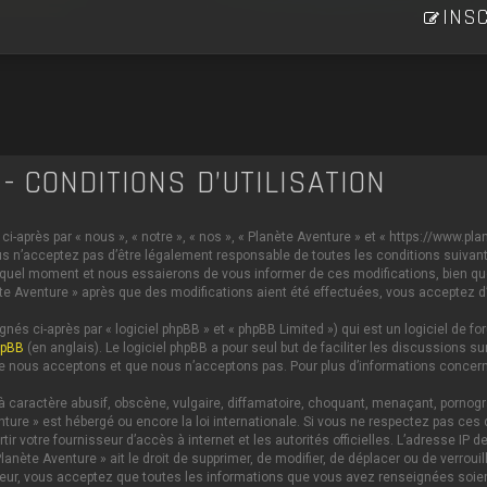
INSC
- CONDITIONS D’UTILISATION
i-après par « nous », « notre », « nos », « Planète Aventure » et « https://www.p
s n’acceptez pas d’être légalement responsable de toutes les conditions suivante
 quel moment et nous essaierons de vous informer de ces modifications, bien qu
anète Aventure » après que des modifications aient été effectuées, vous acceptez 
és ci-après par « logiciel phpBB » et « phpBB Limited ») qui est un logiciel de 
hpBB
(en anglais). Le logiciel phpBB a pour seul but de faciliter les discussions
e nous acceptons et que nous n’acceptons pas. Pour plus d’informations concern
caractère abusif, obscène, vulgaire, diffamatoire, choquant, menaçant, pornograph
nture » est hébergé ou encore la loi internationale. Si vous ne respectez pas c
ertir votre fournisseur d’accès à internet et les autorités officielles. L’adresse 
lanète Aventure » ait le droit de supprimer, de modifier, de déplacer ou de verrou
ateur, vous acceptez que toutes les informations que vous avez renseignées soi