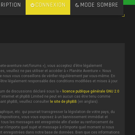
RIPTION
CONNEXION
MODE SOMBRE
lanete-aventure.net/forums »), vous acceptez d’être légalement
s, veuillez ne pas utiliser et accéder à « Planète Aventure ». Nous
e nous vous conseillons de vérifier régulièrement par vous-même. En
d’être légalement responsable des conditions modifiées et mises à jour.
forum de discussions déclaré sous la «
licence publique générale GNU 2.0
 sur internet et phpBB Limited ne peut en aucun cas être tenu comme
ant phpBB, veuillez consulter
le site de phpBB
(en anglais).
ique, etc. qui pourrait transgresser la législation de votre pays, du
es dispositions, vous vous exposez à un bannissement immédiat et
IP de tous les messages est enregistrée afin d’aider au renforcement de
iller n’importe quel sujet et message à n’importe quel moment si nous
ent enregistrées dans notre base de données. Bien que ces informations