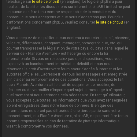
téléchargé sur
le site de phpBB
(en anglais). Le logiciel phpBB a pour
seul but de faciliter les discussions sur internet et phpBB Limited ne peut
en aucun cas être tenu comme responsable de la conduite et du
contenu que nous acceptons et que nous n’acceptons pas. Pour plus
d’informations concernant phpBB, veuillez consulter
le site de phpBB
(en
anglais).
Vous acceptez de ne publier aucun contenu à caractère abusif, obscène,
vulgaire, diffamatoire, choquant, menaçant, pornographique, etc. qui
pourrait transgresser la législation de votre pays, du pays dans lequel le
serveur de « Planète Aventure » est hébergé ou encore la loi
internationale. Si vous ne respectez pas ces dispositions, vous vous
exposez à un bannissement immédiat et définitif et nous nous
réservons le droit d’avertir votre fournisseur d’accès à internet et les
autorités officielles. L’adresse IP de tous les messages est enregistrée
afin d’aider au renforcement de ces conditions. Vous acceptez le fait
que « Planète Aventure » ait le droit de supprimer, de modifier, de
déplacer ou de verrouiller n’importe quel sujet et message à n’importe
quel moment si nous estimons cela nécessaire. En tant qu’utilisateur,
vous acceptez que toutes les informations que vous avez renseignées
soient enregistrées dans notre base de données. Bien que ces
informations ne seront pas diffusées à une tierce partie sans votre
consentement, ni « Planète Aventure », ni phpBB, ne pourront être tenus
comme responsables en cas de tentative de piratage informatique
visant à compromettre vos données.